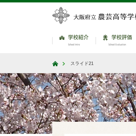
学校紹介
学校評価
School Intro
School Evaluation
スライド21
大阪府立農芸高等学校