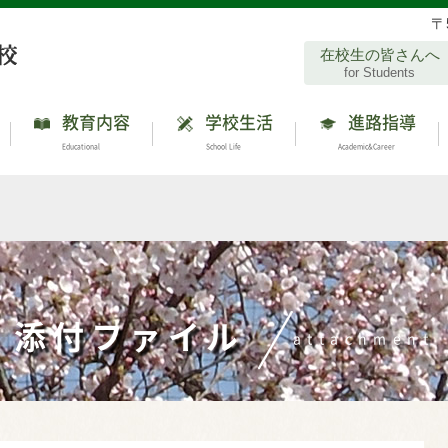
〒
在校生の皆さんへ
for Students
教育内容
学校生活
進路指導
Educational
School Life
Academic&Career
添付ファイル
attachment