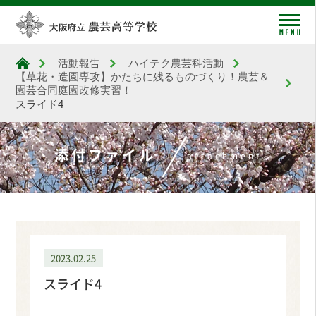
me
活動報告
ハイテク農芸科活動
大阪府立農芸高等学校
【草花・造園専攻】かたちに残るものづくり！農芸＆
園芸合同庭園改修実習！
スライド4
添付ファイル
attachment
2023.02.25
スライド4