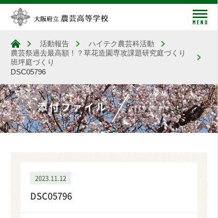
me
活動報告
ハイテク農芸科活動
大阪府立農芸高等学校
農芸祭過去最高額！？草花造園専攻課題研究庭づくり
班坪庭づくり
DSC05796
添付ファイル
attachment
2023.11.12
DSC05796