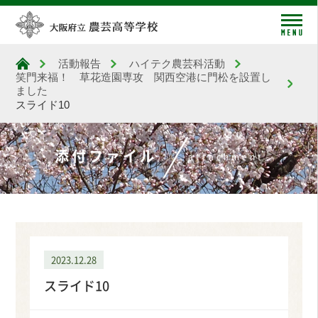
me
活動報告
ハイテク農芸科活動
大阪府立農芸高等学校
笑門来福！ 草花造園専攻 関西空港に門松を設置し
ました
スライド10
添付ファイル
attachment
2023.12.28
スライド10