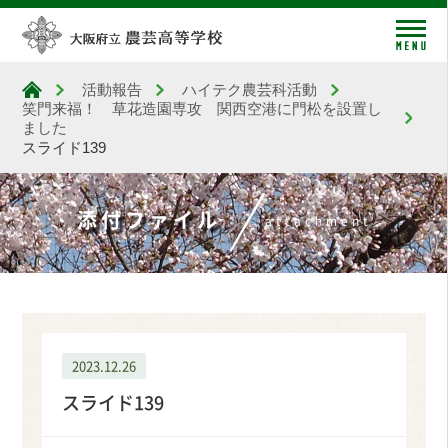
me
活動報告
ハイテク農芸科活動
大阪府立農芸高等学校
笑門来福！ 草花造園専攻 関西空港に門松を設置し
ました
スライド139
添付ファイル
attachment
2023.12.26
スライド139