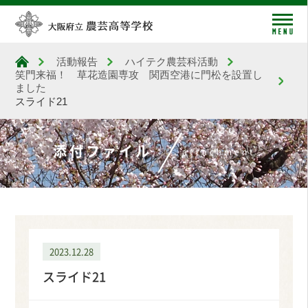
me
活動報告
ハイテク農芸科活動
大阪府立農芸高等学校
笑門来福！ 草花造園専攻 関西空港に門松を設置し
ました
スライド21
添付ファイル
attachment
2023.12.28
スライド21