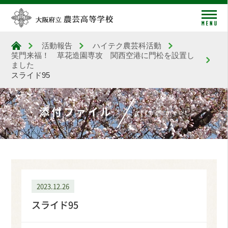
me
活動報告
ハイテク農芸科活動
大阪府立農芸高等学校
笑門来福！ 草花造園専攻 関西空港に門松を設置し
ました
スライド95
添付ファイル
attachment
2023.12.26
スライド95