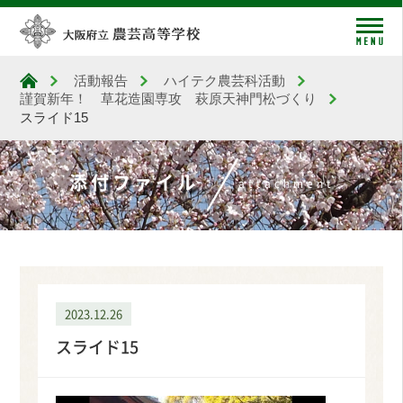
me
活動報告
ハイテク農芸科活動
大阪府立農芸高等学校
謹賀新年！ 草花造園専攻 萩原天神門松づくり
スライド15
添付ファイル
attachment
2023.12.26
スライド15