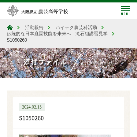
me
活動報告
ハイテク農芸科活動
大阪府立農芸高等学校
伝統的な日本庭園技能を未来へ 滝石組講習見学
S1050260
添付ファイル
attachment
2024.02.15
S1050260