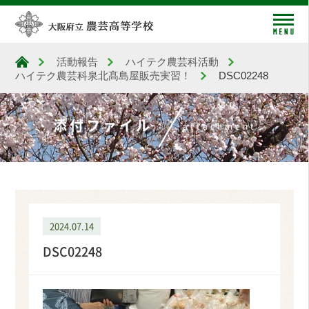
me
活動報告
ハイテク農芸科活動
大阪府立農芸高等学校
ハイテク農芸科泉北髙島屋販売実習！
DSC02248
添付ファイル
attachment
2024.07.14
DSC02248