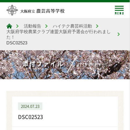
me
活動報告
ハイテク農芸科活動
大阪府立農芸高等学校
大阪府学校農業クラブ連盟大阪府予選会が行われまし
た！
DSC02523
添付ファイル
attachment
2024.07.23
DSC02523