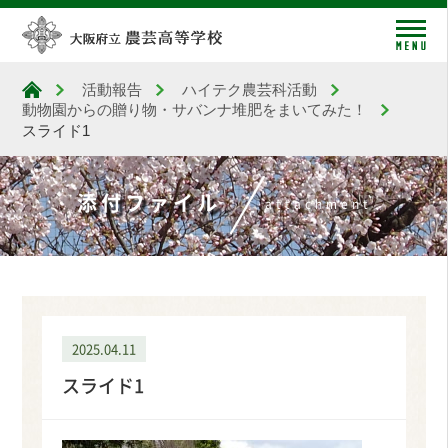
me
活動報告
ハイテク農芸科活動
大阪府立農芸高等学校
動物園からの贈り物・サバンナ堆肥をまいてみた！
スライド1
添付ファイル
attachment
2025.04.11
スライド1