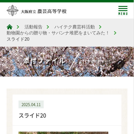
me
活動報告
ハイテク農芸科活動
大阪府立農芸高等学校
動物園からの贈り物・サバンナ堆肥をまいてみた！
スライド20
添付ファイル
attachment
2025.04.11
スライド20