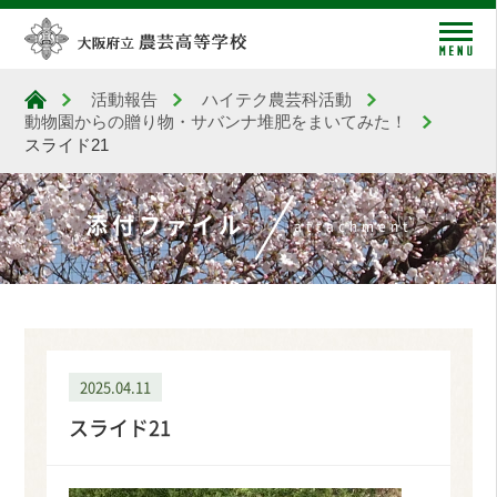
me
活動報告
ハイテク農芸科活動
大阪府立農芸高等学校
動物園からの贈り物・サバンナ堆肥をまいてみた！
スライド21
添付ファイル
attachment
2025.04.11
スライド21