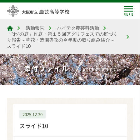
me
活動報告
ハイテク農芸科活動
大阪府立農芸高等学校
「”わ”の庭」作庭・第１５回アグリフェスでの庭づく
り報告～草花・造園専攻の今年度の取り組み紹介～
スライド10
添付ファイル
attachment
2025.12.20
スライド10