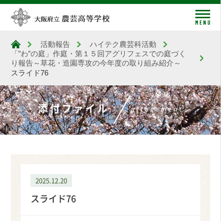
me
活動報告
ハイテク農芸科活動
大阪府立農芸高等学校
「”わ”の庭」作庭・第１５回アグリフェスでの庭づく
り報告～草花・造園専攻の今年度の取り組み紹介～
スライド76
添付ファイル
attachment
2025.12.20
スライド76