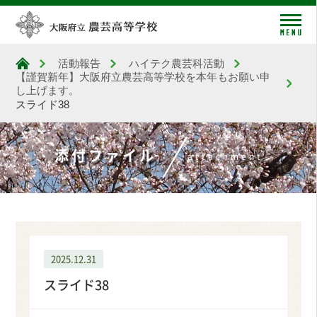
me
活動報告
ハイテク農芸科活動
大阪府立農芸高等学校
【謹賀新年】大阪府立農芸高等学校を本年もお願い申
し上げます。
スライド38
添付ファイル
attachment
2025.12.31
スライド38