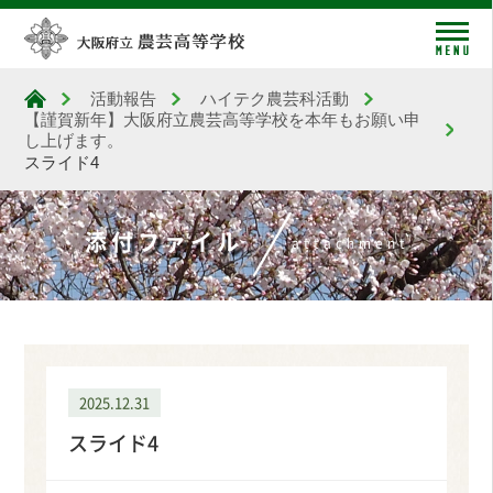
me
活動報告
ハイテク農芸科活動
大阪府立農芸高等学校
【謹賀新年】大阪府立農芸高等学校を本年もお願い申
し上げます。
スライド4
添付ファイル
attachment
2025.12.31
スライド4