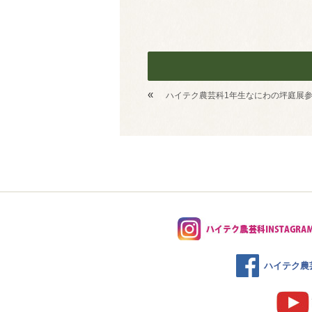
«
ハイテク農芸科1年生なにわの坪庭展
ハイテク農芸