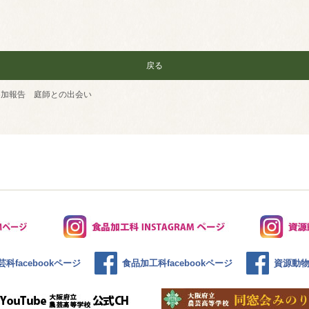
戻る
参加報告 庭師との出会い
科facebookページ
食品加工科facebookページ
資源動物科