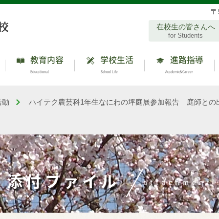
〒
在校生の皆さんへ
for Students
教育内容
学校生活
進路指導
Educational
School Life
Academic&Career
活動
ハイテク農芸科1年生なにわの坪庭展参加報告 庭師との
添付ファイル
attachment