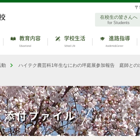
〒
在校生の皆さんへ
for Students
教育内容
学校生活
進路指導
Educational
School Life
Academic&Career
活動
ハイテク農芸科1年生なにわの坪庭展参加報告 庭師との
添付ファイル
attachment