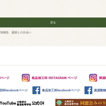
戻る
参加報告 庭師との出会い
科facebookページ
食品加工科facebookページ
資源動物科