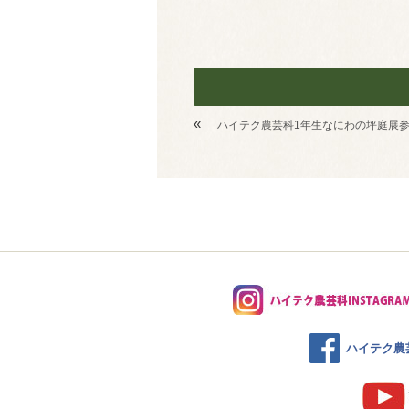
«
ハイテク農芸科1年生なにわの坪庭展
ハイテク農芸