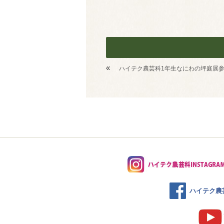
«
ハイテク農芸科1年生なにわの坪庭展
ハイテク農芸