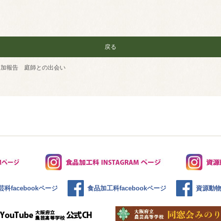
戻る
参加報告 庭師との出会い
科facebookページ
食品加工科facebookページ
資源動物科