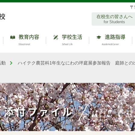
〒
在校生の皆さんへ
for Students
教育内容
学校生活
進路指導
Educational
School Life
Academic&Career
活動
ハイテク農芸科1年生なにわの坪庭展参加報告 庭師との
添付ファイル
attachment