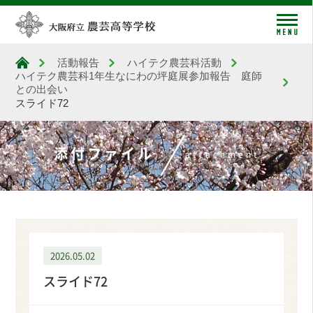
me
活動報告
ハイテク農芸科活動
大阪府立農芸高等学校
ハイテク農芸科1年生なにわの坪庭展参加報告 庭師
との出会い
スライド72
添付ファイル
attachment
2026.05.02
スライド72