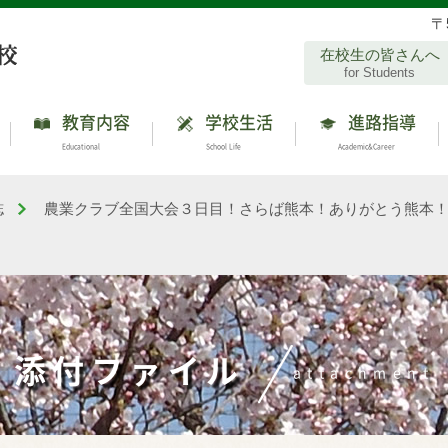
〒
在校生の皆さんへ
for Students
教育内容
学校生活
進路指導
Educational
School Life
Academic&Career
誌
農業クラブ全国大会３日目！さらば熊本！ありがとう熊本
添付ファイル
attachment