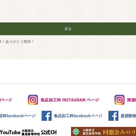
戻る
本！ありがとう熊本！
科facebookページ
食品加工科facebookページ
資源動物科