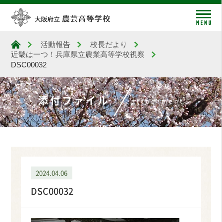
me
活動報告
校長だより
大阪府立農芸高等学校
近畿は一つ！兵庫県立農業高等学校視察
DSC00032
添付ファイル
attachment
2024.04.06
DSC00032