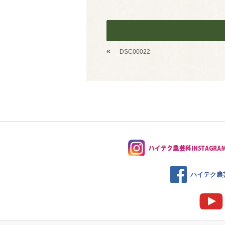
«
DSC00022
ハイテク農芸