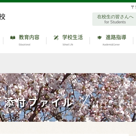
〒
在校生の皆さんへ
for Students
教育内容
学校生活
進路指導
Educational
School Life
Academic&Career
添付ファイル
attachment