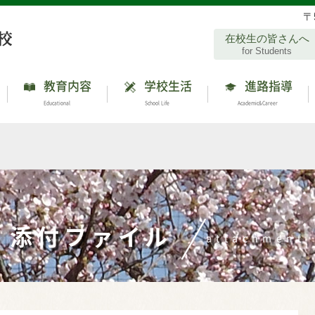
〒
在校生の皆さんへ
for Students
教育内容
学校生活
進路指導
Educational
School Life
Academic&Career
添付ファイル
attachment