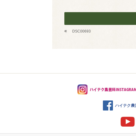
«
DSC00693
ハイテク農芸