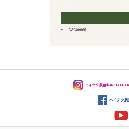
«
DSC09969
ハイテク農芸