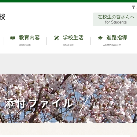
〒
在校生の皆さんへ
for Students
教育内容
学校生活
進路指導
Educational
School Life
Academic&Career
添付ファイル
attachment