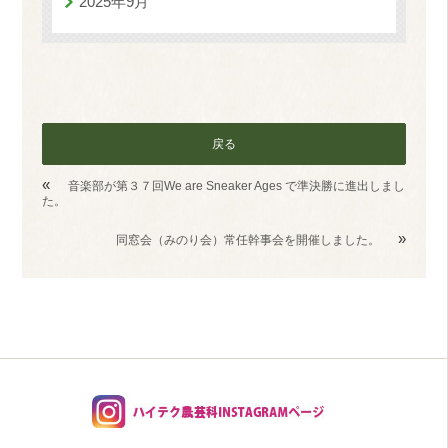
2025年9月
戻る
«
音楽部が第３７回We are Sneaker Ages で準決勝に進出しまし
た。
»
同窓会（みのり会）常任幹事会を開催しました。