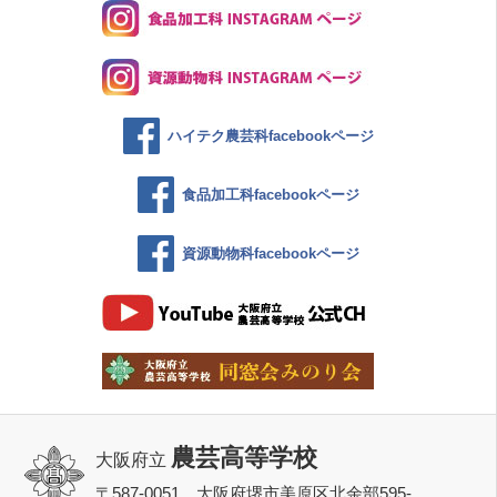
ハイテク農芸科facebookページ
食品加工科facebookページ
資源動物科facebookページ
農芸高等学校
大阪府立
〒587-0051 大阪府堺市美原区北余部595-