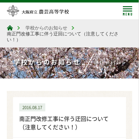
me
学校からのお知らせ
大阪府立農芸高等学校
南正門改修工事に伴う迂回について（注意してくださ
い！）
学校からのお知らせ
infomation
2016.08.17
南正門改修工事に伴う迂回について
（注意してください！）