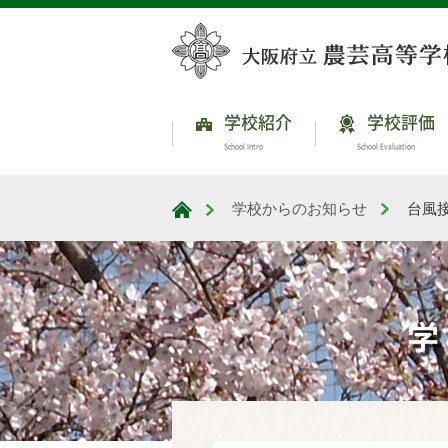
学校紹介
学校評価
School Intro
School Evaluation
学校からのお知らせ
台風
大阪府立農芸高等学校
学