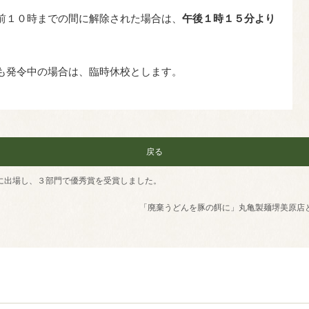
前１０時までの間に解除された場合は、
午後１時１５分より
も発令中の場合は、臨時休校とします。
戻る
に出場し、３部門で優秀賞を受賞しました。
「廃棄うどんを豚の餌に」丸亀製麺堺美原店