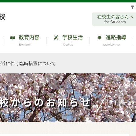
〒
在校生の皆さんへ
for Students
教育内容
学校生活
進路指導
Educational
School Life
Academic&Career
接近に伴う臨時措置について
校からのお知らせ
infoma