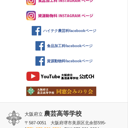
ハイテク農芸科facebookページ
食品加工科facebookページ
資源動物科facebookページ
農芸高等学校
大阪府立
〒587-0051 大阪府堺市美原区北余部595-