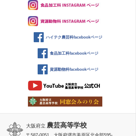
ハイテク農芸科facebookページ
食品加工科facebookページ
資源動物科facebookページ
農芸高等学校
大阪府立
〒587-0051 大阪府堺市美原区北余部595-