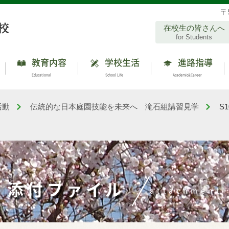
〒
在校生の皆さんへ
for Students
教育内容
学校生活
進路指導
Educational
School Life
Academic&Career
活動
伝統的な日本庭園技能を未来へ 滝石組講習見学
S1
添付ファイル
attachment