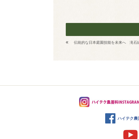
«
伝統的な日本庭園技能を未来へ 滝石
ハイテク農芸