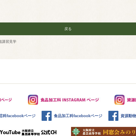
戻る
組講習見学
科facebookページ
食品加工科facebookページ
資源動物科