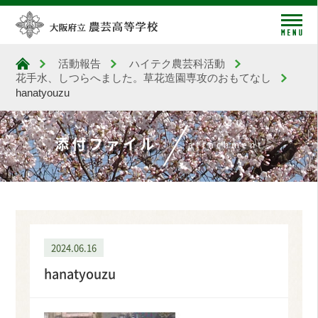
me
活動報告
ハイテク農芸科活動
大阪府立農芸高等学校
花手水、しつらへました。草花造園専攻のおもてなし
hanatyouzu
添付ファイル
attachment
2024.06.16
hanatyouzu