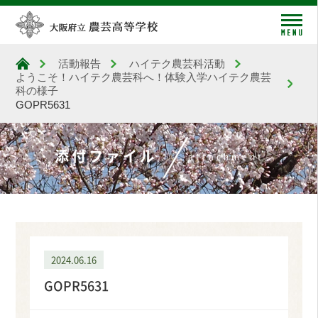
me
活動報告
ハイテク農芸科活動
大阪府立農芸高等学校
ようこそ！ハイテク農芸科へ！体験入学ハイテク農芸
科の様子
GOPR5631
添付ファイル
attachment
2024.06.16
GOPR5631