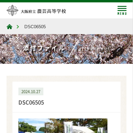
me
DSC06505
大阪府立農芸高等学校
添付ファイル
attachment
2024.10.27
DSC06505