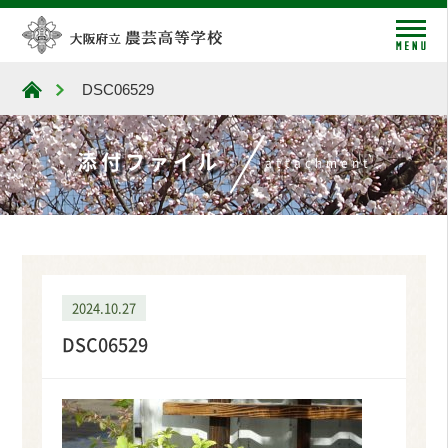
me
DSC06529
大阪府立農芸高等学校
添付ファイル
attachment
2024.10.27
DSC06529