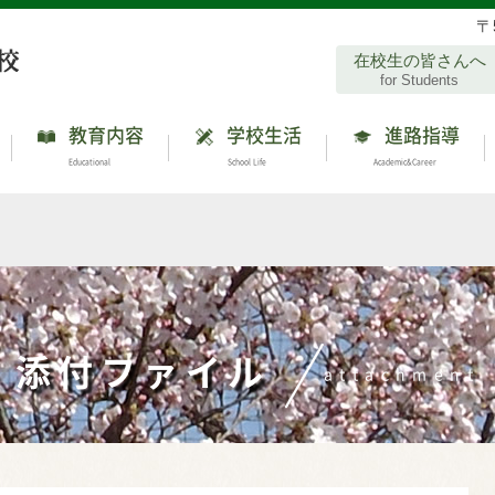
〒
在校生の皆さんへ
for Students
教育内容
学校生活
進路指導
Educational
School Life
Academic&Career
添付ファイル
attachment