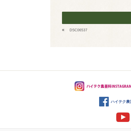
«
DSC06537
ハイテク農芸