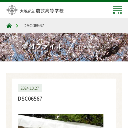
me
DSC06567
大阪府立農芸高等学校
添付ファイル
attachment
2024.10.27
DSC06567