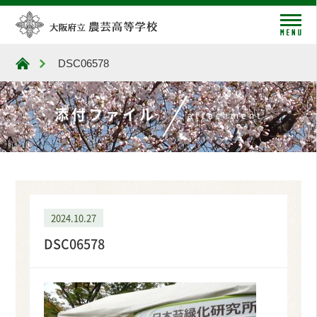
me
DSC06578
大阪府立農芸高等学校
添付ファイル
attachment
2024.10.27
DSC06578