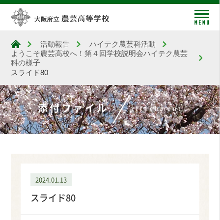
me
活動報告
ハイテク農芸科活動
大阪府立農芸高等学校
ようこそ農芸高校へ！第４回学校説明会ハイテク農芸
科の様子
スライド80
添付ファイル
attachment
2024.01.13
スライド80