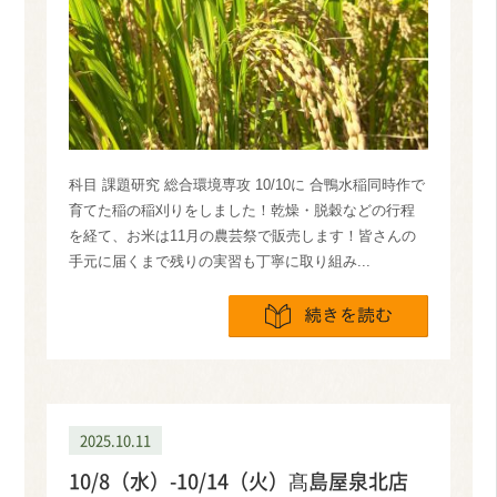
科目 課題研究 総合環境専攻 10/10に 合鴨水稲同時作で
育てた稲の稲刈りをしました！乾燥・脱穀などの行程
を経て、お米は11月の農芸祭で販売します！皆さんの
手元に届くまで残りの実習も丁寧に取り組み...
続きを読
2025.10.11
10/8（水）-10/14（火）髙島屋泉北店