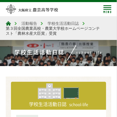
me
活動報告
学校生活活動日誌
大阪府立農芸高等学校
第３回全国農業高校・農業大学校ホームページコンテ
スト「農林水産大臣賞」受賞
学校生活活動日誌
school-life
学校生活活動日誌
school-life