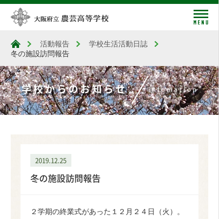
me
活動報告
学校生活活動日誌
大阪府立農芸高等学校
冬の施設訪問報告
学校からのお知らせ
infomation
2019.12.25
冬の施設訪問報告
２学期の終業式があった１２月２４日（火）。