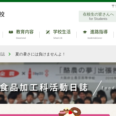
〒
在校生の皆さんへ
for Students
教育内容
学校生活
進路指導
Educational
School Life
Academic&Career
日誌
夏の暑さには負けませんよ！
食品加工科活動日誌
foo