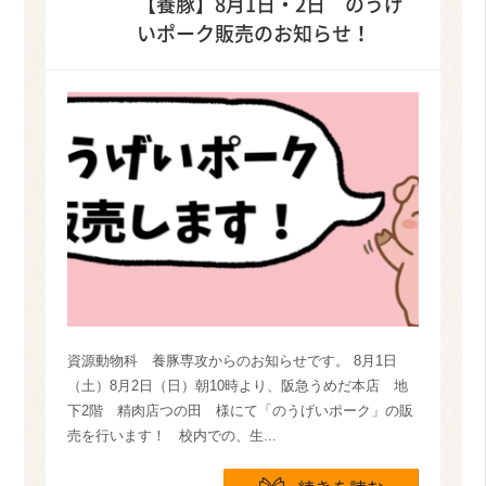
【養豚】8月1日・2日 のうげ
いポーク販売のお知らせ！
資源動物科 養豚専攻からのお知らせです。 8月1日
（土）8月2日（日）朝10時より、阪急うめだ本店 地
下2階 精肉店つの田 様にて「のうげいポーク」の販
売を行います！ 校内での、生...
続きを読