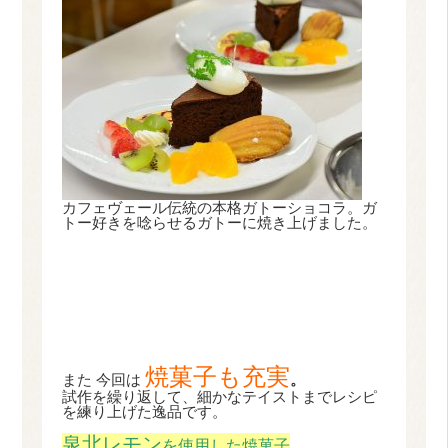
カフェヴェール伝統の本格ガトーショコラ。ガ
トー好きを唸らせるガトーに焼き上げました。
焼菓子も充実
また 今回は
。
試作を繰り返して、細かなテイストまでレシピ
を練り上げた逸品です。
泉北レモン
を使用した焼菓子