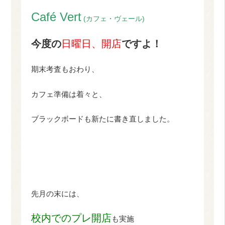
Café Vert
(カフェ・ヴェール)
今度の
日曜日、開店
ですよ！
期末考査もおわり、
カフェ準備は着々と、
ブラックボードも新たに書き直しました。
先月の末には、
校内でのプレ開店
も実施