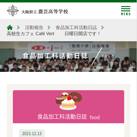
me
活動報告
食品加工科活動日誌
大阪府立農芸高等学校
高校生カフェ Café Vert 日曜日開店です！
食品加工科活動日誌
food
食品加工科活動日誌
food
2023.12.13