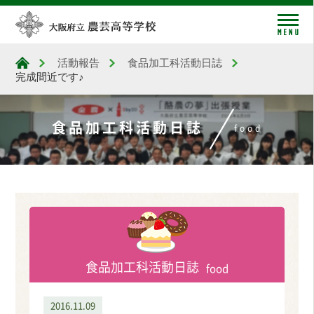
me
活動報告
食品加工科活動日誌
大阪府立農芸高等学校
完成間近です♪
食品加工科活動日誌
food
食品加工科活動日誌
food
2016.11.09