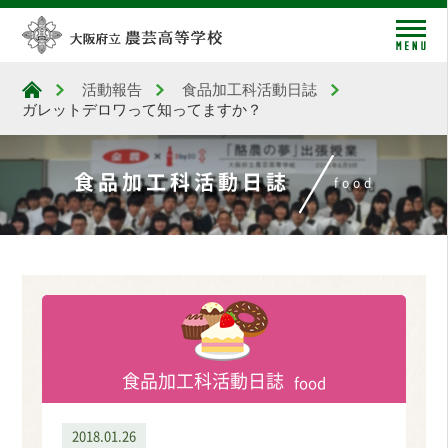
me
活動報告
食品加工科活動日誌
大阪府立農芸高等学校
ガレットデロワって知ってますか？
食品加工科活動日誌
food
食品加工科活動日誌
food
2018.01.26