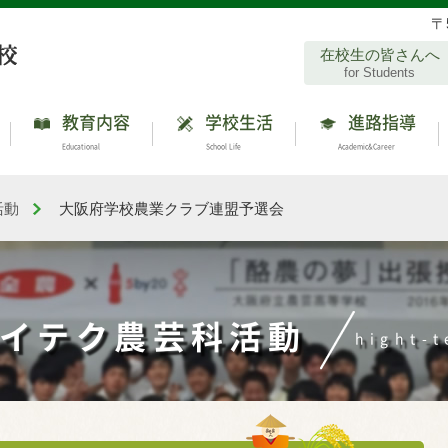
〒
在校生の皆さんへ
for Students
教育内容
学校生活
進路指導
Educational
School Life
Academic&Career
活動
大阪府学校農業クラブ連盟予選会
ハイテク農芸科活動
hight-t