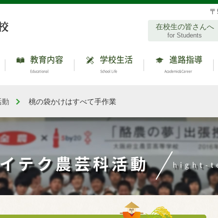
〒
在校生の皆さんへ
for Students
教育内容
学校生活
進路指導
Educational
School Life
Academic&Career
活動
桃の袋かけはすべて手作業
ハイテク農芸科活動
hight-t